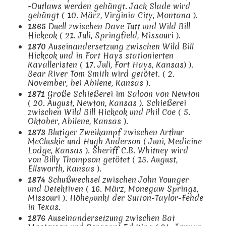
-Outlaws werden gehängt. Jack Slade wird
gehängt ( 10. März, Virginia City, Montana ).
1865
Duell zwischen Dave Tutt und Wild Bill
Hickcok ( 21. Juli, Springfield, Missouri ).
1870
Auseinandersetzung zwischen Wild Bill
Hickcok und in Fort Hays stationierten
Kavalleristen ( 17. Juli, Fort Hays, Kansas) ).
Bear River Tom Smith wird getötet. ( 2.
November, bei Abilene, Kansas ).
1871
Große Schießerei im Saloon von Newton
( 20. August, Newton, Kansas ). Schießerei
zwischen Wild Bill Hickcok und Phil Coe ( 5.
Oktober, Abilene, Kansas ).
1873
Blutiger Zweikampf zwischen Arthur
McCluskie und Hugh Anderson ( Juni, Medicine
Lodge, Kansas ). Sheriff C.B. Whitney wird
von Billy Thompson getötet ( 15. August,
Ellsworth, Kansas ).
1874
Schußwechsel zwischen John Younger
und Detektiven ( 16. März, Monegaw Springs,
Missouri ). Höhepunkt der Sutton-Taylor-Fehde
in Texas.
1876
Auseinandersetzung zwischen Bat