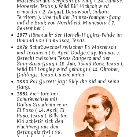
Masterson und Sergeant Ed King ( 24. Januar,
Mobeetie, Texas ). Wild Bill Hickcok wird
ermordet ( 2. August, Deadwood, Dakota
Territory ). Überfall der James-Younger-Gang
auf die Bank von Northfield, Minnesota ( 7.
September ).
1877
Höhepunkt der Horrell-Higgins-Fehde im
Umland von Lampasas, Texas.
1878
Schußwechsel zwischen Ed Masterson
und Texanern ( 9. April, Dodge City, Kansas ).
Gefecht zwischen Texas Rangers und der
Sam-Bass-Gang ( 19. Juli, Round Rock, Texas ).
Wild Bill Longley wird gehängt ( 11. Oktober,
Giddings, Texas ). siehe unten
1880
Pat Garrett jagt Billy the Kid und seine
Gang.
1881
Vier Tote bei
Schußwechsel mit
Dallas Stoudenmire in
El Paso ( 14. April, El
Paso, Texas ). Billy the
Kid schießt sich den
Fluchtweg aus dem
Gefängnis frei ( 28.