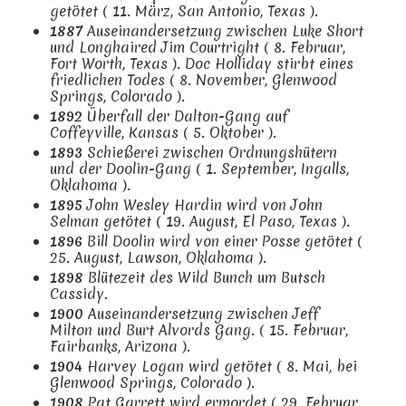
getötet ( 11. März, San Antonio, Texas ).
1887
Auseinandersetzung zwischen Luke Short
und Longhaired Jim Courtright ( 8. Februar,
Fort Worth, Texas ). Doc Holliday stirbt eines
friedlichen Todes ( 8. November, Glenwood
Springs, Colorado ).
1892
Überfall der Dalton-Gang auf
Coffeyville, Kansas ( 5. Oktober ).
1893
Schießerei zwischen Ordnungshütern
und der Doolin-Gang ( 1. September, Ingalls,
Oklahoma ).
1895
John Wesley Hardin wird von John
Selman getötet ( 19. August, El Paso, Texas ).
1896
Bill Doolin wird von einer Posse getötet (
25. August, Lawson, Oklahoma ).
1898
Blütezeit des Wild Bunch um Butsch
Cassidy.
1900
Auseinandersetzung zwischen Jeff
Milton und Burt Alvords Gang. ( 15. Februar,
Fairbanks, Arizona ).
1904
Harvey Logan wird getötet ( 8. Mai, bei
Glenwood Springs, Colorado ).
1908
Pat Garrett wird ermordet ( 29. Februar,