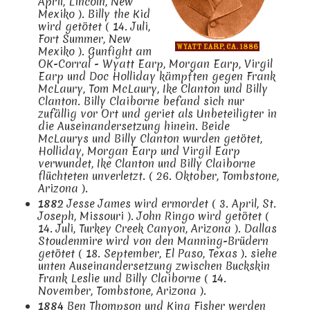
April, Lincoln, New
Mexiko ). Billy the Kid
wird getötet ( 14. Juli,
Fort Summer, New
Mexiko ). Gunfight am
OK-Corral - Wyatt Earp, Morgan Earp, Virgil
Earp und Doc Holliday kämpften gegen Frank
McLaury, Tom McLaury, Ike Clanton und Billy
Clanton. Billy Claiborne befand sich nur
zufällig vor Ort und geriet als Unbeteiligter in
die Auseinandersetzung hinein. Beide
McLaurys und Billy Clanton wurden getötet,
Holliday, Morgan Earp und Virgil Earp
verwundet, Ike Clanton und Billy Claiborne
flüchteten unverletzt. ( 26. Oktober, Tombstone,
Arizona ).
1882
Jesse James wird ermordet ( 3. April, St.
Joseph, Missouri ). John Ringo wird getötet (
14. Juli, Turkey Creek Canyon, Arizona ). Dallas
Stoudenmire wird von den Manning-Brüdern
getötet ( 18. September, El Paso, Texas ). siehe
unten Auseinandersetzung zwischen Buckskin
Frank Leslie und Billy Claiborne ( 14.
November, Tombstone, Arizona ).
1884
Ben Thompson und King Fisher werden