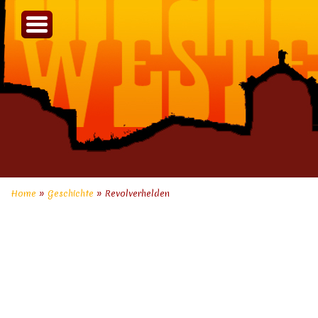
Home
»
Geschichte
»
Revolverhelden